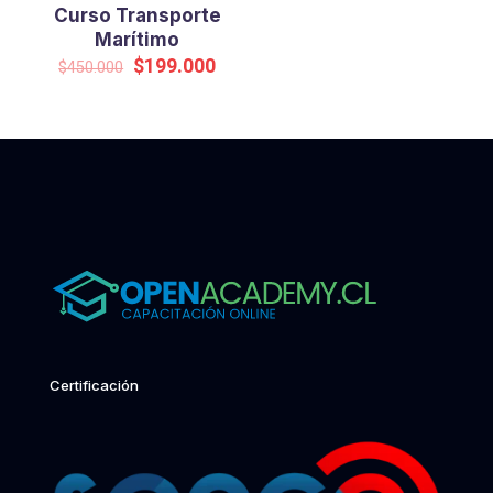
Curso Transporte
Marítimo
Original
Current
$
199.000
$
450.000
price
price
was:
is:
$450.000.
$199.000.
Certificación