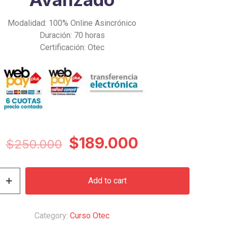
Modalidad: 100% Online Asincrónico
Duración: 70 horas
Certificación: Otec
Original
Current
$
189.000
$
250.000
price
price
was:
is:
Add to cart
$250.000.
$189.000.
Category:
Curso Otec