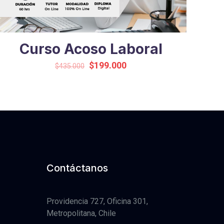
Curso Acoso Laboral
Original
Current
$
199.000
$
435.000
price
price
was:
is:
$435.000.
$199.000.
Contáctanos
Providencia 727, Oficina 301,
Metropolitana, Chile