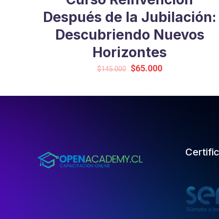
Después de la Jubilación:
Descubriendo Nuevos
Horizontes
Original
Current
$
65.000
$
145.000
price
price
was:
is:
$145.000.
$65.000.
Certifi