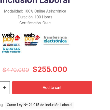
Modalidad: 100% Online Asincrónica
Duración: 100 Horas
Certificación: Otec
Original
Current
$
255.000
$
470.000
price
price
was:
is:
Add to cart
$470.000.
$255.000.
ag:
Curso Ley Nº 21.015 de Inclusión Laboral