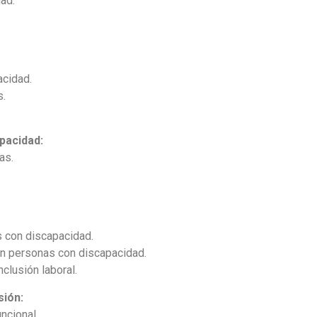
ad.
acidad.
s.
pacidad:
as.
 con discapacidad.
an personas con discapacidad.
clusión laboral.
sión:
ncional.