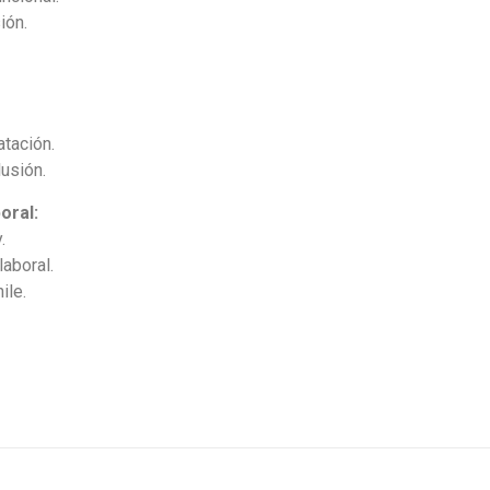
ión.
atación.
lusión.
oral:
.
laboral.
ile.