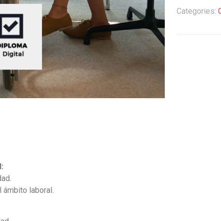
Inclusión
Categories:
Laboral
quantity
:
dad.
 ámbito laboral.