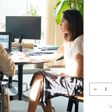
Curso
Ley
Nº
21.015
T
de