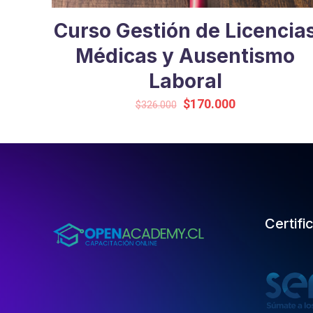
Curso Gestión de Licencia
Médicas y Ausentismo
Laboral
Original
Current
$
170.000
$
326.000
price
price
was:
is:
$326.000.
$170.000.
Certifi