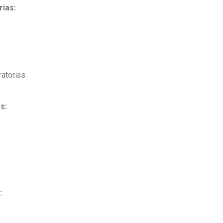
rias:
atorias.
s:
: