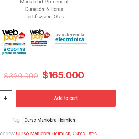
Modalidad: Presencial
Duración: 6 Horas
Certificación: Otec
Original
Current
$
165.000
$
320.000
price
price
was:
is:
Add to cart
$320.000.
$165.000.
Tag:
Curso Maniobra Heimlich
gories:
Curso Maniobra Heimlich
,
Curso Otec