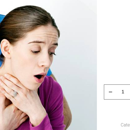
Curso
Maniobra
Heimlich
quantity
Cate