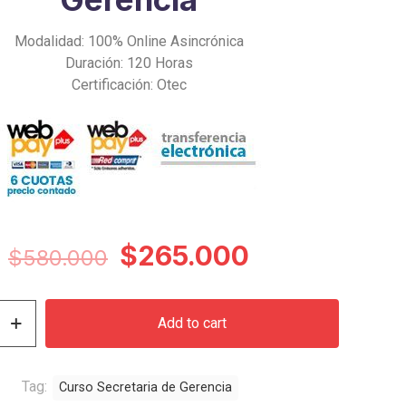
Modalidad: 100% Online Asincrónica
Duración: 120 Horas
Certificación: Otec
Original
Current
$
265.000
$
580.000
price
price
was:
is:
Add to cart
$580.000.
$265.000.
Tag:
Curso Secretaria de Gerencia