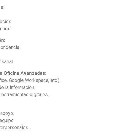
s:
ocios.
iones.
ón:
pondencia.
sarial.
de Oficina Avanzadas:
ice, Google Workspace, etc.).
e la información.
 herramientas digitales.
 apoyo.
equipo.
terpersonales.