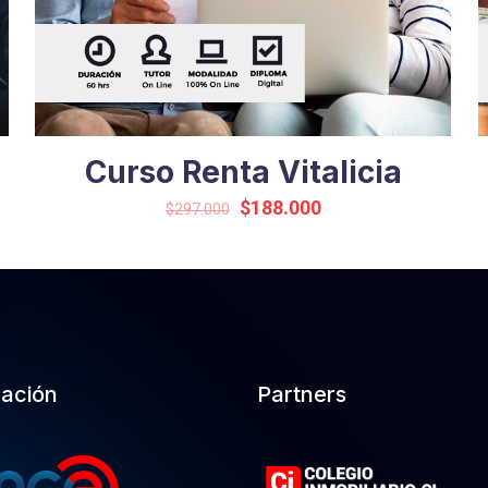
Curso Renta Vitalicia
Original
Current
$
188.000
$
297.000
price
price
was:
is:
$297.000.
$188.000.
cación
Partners